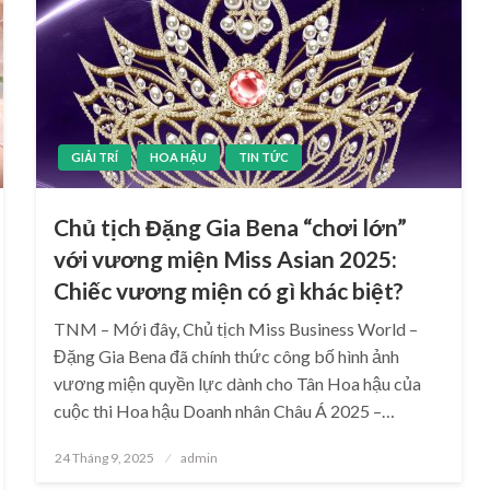
GIẢI TRÍ
HOA HẬU
TIN TỨC
Chủ tịch Đặng Gia Bena “chơi lớn”
với vương miện Miss Asian 2025:
Chiếc vương miện có gì khác biệt?
TNM – Mới đây, Chủ tịch Miss Business World –
Đặng Gia Bena đã chính thức công bố hình ảnh
vương miện quyền lực dành cho Tân Hoa hậu của
cuộc thi Hoa hậu Doanh nhân Châu Á 2025 –…
Posted
24 Tháng 9, 2025
admin
on