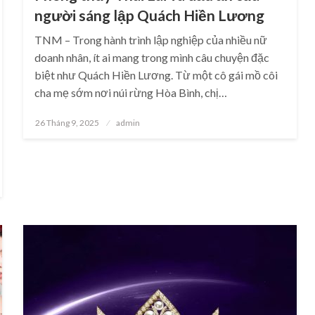
người sáng lập Quách Hiền Lương
TNM – Trong hành trình lập nghiệp của nhiều nữ
doanh nhân, ít ai mang trong mình câu chuyện đặc
biệt như Quách Hiền Lương. Từ một cô gái mồ côi
cha mẹ sớm nơi núi rừng Hòa Bình, chị…
Posted
26 Tháng 9, 2025
admin
on