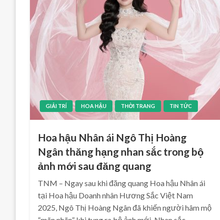
GIẢI TRÍ
HOA HẬU
THỜI TRANG
TIN TỨC
Hoa hậu Nhân ái Ngô Thị Hoàng
Ngân thăng hạng nhan sắc trong bộ
ảnh mới sau đăng quang
TNM – Ngay sau khi đăng quang Hoa hậu Nhân ái
tại Hoa hậu Doanh nhân Hương Sắc Việt Nam
2025, Ngô Thị Hoàng Ngân đã khiến người hâm mộ
“mãn nhãn” khi tung ra bộ ảnh mới. Nhan sắc…