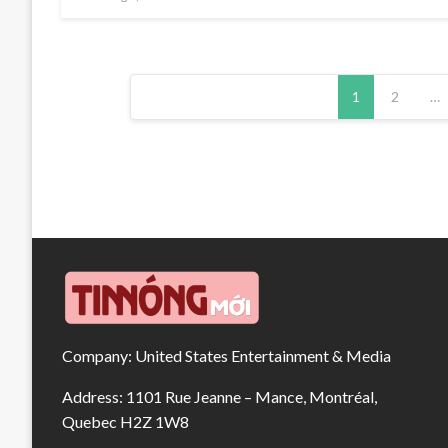
on
Phân
1
2
…
trang
bài
viết
Company: United States Entertainment & Media
Address: 1101 Rue Jeanne – Mance, Montréal,
Quebec H2Z 1W8