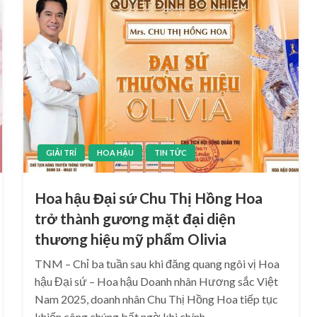
GIẢI TRÍ
HOA HẬU
TIN TỨC
Hoa hậu Đại sứ Chu Thị Hồng Hoa
trở thành gương mặt đại diện
thương hiệu mỹ phẩm Olivia
TNM – Chỉ ba tuần sau khi đăng quang ngôi vị Hoa
hậu Đại sứ – Hoa hậu Doanh nhân Hương sắc Việt
Nam 2025, doanh nhân Chu Thị Hồng Hoa tiếp tục
khiến công chúng bất ngờ khi chính…