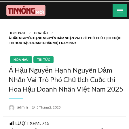
Skip
to
content
Nơi cung cấp thông tin mới nhất
Tin Nóng Mới
HOMEPAGE
HOA HẬU
Á HẬU NGUYỄN HẠNH NGUYÊN ĐẢM NHẬN VAI TRÒ PHÓ CHỦ TỊCH CUỘC
THI HOA HẬU DOANH NHÂN VIỆT NAM 2025
HOA HẬU
TIN TỨC
Á Hậu Nguyễn Hạnh Nguyên Đảm
Nhận Vai Trò Phó Chủ tịch Cuộc thi
Hoa Hậu Doanh Nhân Việt Nam 2025
Posted
admin
5 Tháng 2, 2025
on
LƯỢT XEM:
715