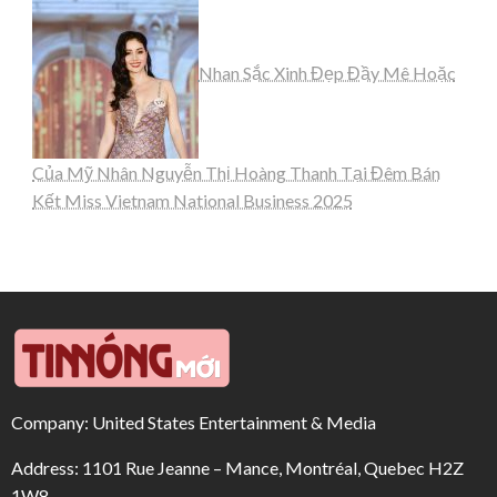
Nhan Sắc Xinh Đẹp Đầy Mê Hoặc
Của Mỹ Nhân Nguyễn Thị Hoàng Thanh Tại Đêm Bán
Kết Miss Vietnam National Business 2025
Company: United States Entertainment & Media
Address: 1101 Rue Jeanne – Mance, Montréal, Quebec H2Z
1W8