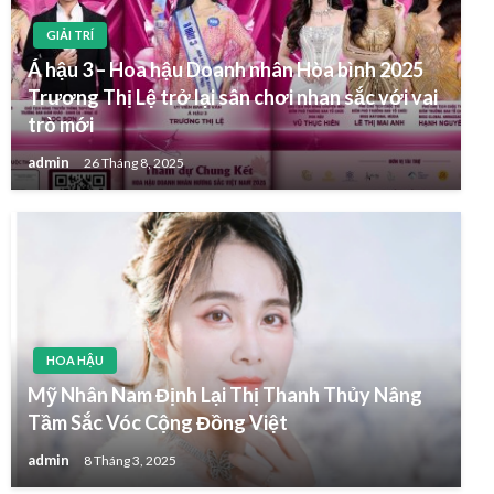
GIẢI TRÍ
Á hậu 3 – Hoa hậu Doanh nhân Hòa bình 2025
Trương Thị Lệ trở lại sân chơi nhan sắc với vai
trò mới
admin
26 Tháng 8, 2025
HOA HẬU
Mỹ Nhân Nam Định Lại Thị Thanh Thủy Nâng
Tầm Sắc Vóc Cộng Đồng Việt
admin
8 Tháng 3, 2025