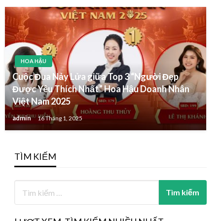
HOA HẬU
Cuộc Đua Nảy Lửa giữa Top 3 “Người Đẹp
Được Yêu Thích Nhất” Hoa Hậu Doanh Nhân
Việt Nam 2025
admin
16 Tháng 1, 2025
TÌM KIẾM