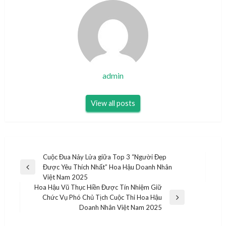
admin
View all posts
Điều
Cuộc Đua Nảy Lửa giữa Top 3 “Người Đẹp
Được Yêu Thích Nhất” Hoa Hậu Doanh Nhân
hướng
Previous
Việt Nam 2025
Post
bài
Hoa Hậu Vũ Thục Hiền Được Tín Nhiệm Giữ
Chức Vụ Phó Chủ Tịch Cuộc Thi Hoa Hậu
viết
Next
Doanh Nhân Việt Nam 2025
Post