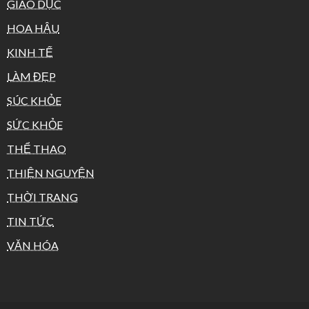
GIÁO DỤC
HOA HẬU
KINH TẾ
LÀM ĐẸP
SÚC KHỎE
SỨC KHỎE
THỂ THAO
THIỆN NGUYỆN
THỜI TRANG
TIN TỨC
VĂN HÓA