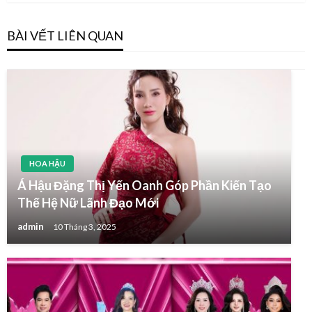
BÀI VẾT LIÊN QUAN
HOA HẬU
Á Hậu Đặng Thị Yến Oanh Góp Phần Kiến Tạo
Thế Hệ Nữ Lãnh Đạo Mới
admin
10 Tháng 3, 2025