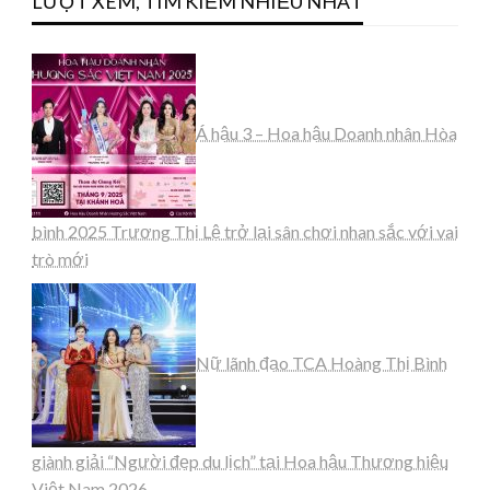
LƯỢT XEM, TÌM KIẾM NHIỀU NHẤT
Á hậu 3 – Hoa hậu Doanh nhân Hòa
bình 2025 Trương Thị Lệ trở lại sân chơi nhan sắc với vai
trò mới
Nữ lãnh đạo TCA Hoàng Thị Bình
giành giải “Người đẹp du lịch” tại Hoa hậu Thương hiệu
Việt Nam 2026