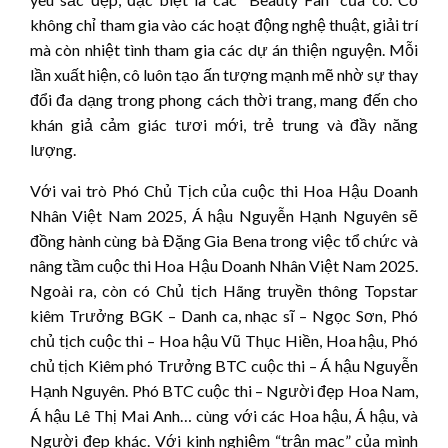
không chỉ tham gia vào các hoạt động nghệ thuật, giải trí
mà còn nhiệt tình tham gia các dự án thiện nguyện. Mỗi
lần xuất hiện, cô luôn tạo ấn tượng mạnh mẽ nhờ sự thay
đổi đa dạng trong phong cách thời trang, mang đến cho
khán giả cảm giác tươi mới, trẻ trung và đầy năng
lượng.
Với vai trò Phó Chủ Tịch của cuộc thi Hoa Hậu Doanh
Nhân Việt Nam 2025, Á hậu Nguyễn Hạnh Nguyên sẽ
đồng hành cùng bà Đặng Gia Bena trong việc tổ chức và
nâng tầm cuộc thi Hoa Hậu Doanh Nhân Việt Nam 2025.
Ngoài ra, còn có Chủ tịch Hãng truyền thông Topstar
kiêm
Trưởng BGK – Danh ca, nhạc sĩ – Ngọc Sơn, Phó
chủ tịch cuộc thi – Hoa hậu Vũ Thục Hiền, Hoa hậu, Phó
chủ tịch Kiêm phó Trưởng BTC cuộc thi – Á hậu Nguyễn
Hạnh Nguyên
.
Phó BTC cuộc thi – Người đẹp Hoa Nam,
Á hậu Lê Thị Mai Anh… cùng với các Hoa hậu, Á hậu, và
Người đẹp khác.
Với kinh nghiệm “trận mạc” của mình