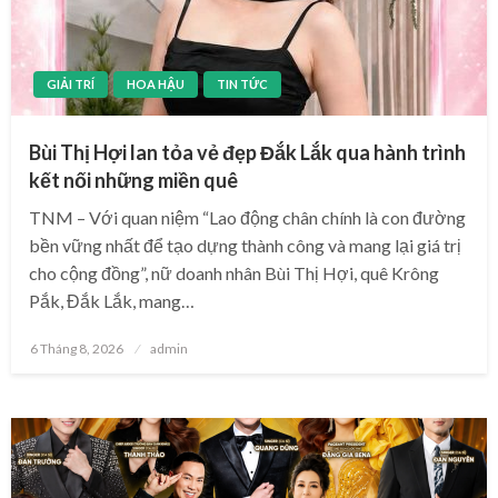
GIẢI TRÍ
HOA HẬU
TIN TỨC
Bùi Thị Hợi lan tỏa vẻ đẹp Đắk Lắk qua hành trình
kết nối những miền quê
TNM – Với quan niệm “Lao động chân chính là con đường
bền vững nhất để tạo dựng thành công và mang lại giá trị
cho cộng đồng”, nữ doanh nhân Bùi Thị Hợi, quê Krông
Pắk, Đắk Lắk, mang…
Posted
6 Tháng 8, 2026
admin
on