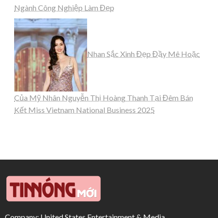
Ngành Công Nghiệp Làm Đẹp
Nhan Sắc Xinh Đẹp Đầy Mê Hoặc
Của Mỹ Nhân Nguyễn Thị Hoàng Thanh Tại Đêm Bán
Kết Miss Vietnam National Business 2025
Company: United States Entertainment & Media