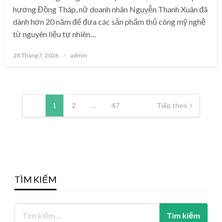
hương Đồng Tháp, nữ doanh nhân Nguyễn Thanh Xuân đã
dành hơn 20 năm để đưa các sản phẩm thủ công mỹ nghệ
từ nguyên liệu tự nhiên…
Posted
28 Tháng 7, 2026
admin
on
Phân
trang
1
2
…
47
Tiếp theo
bài
viết
TÌM KIẾM