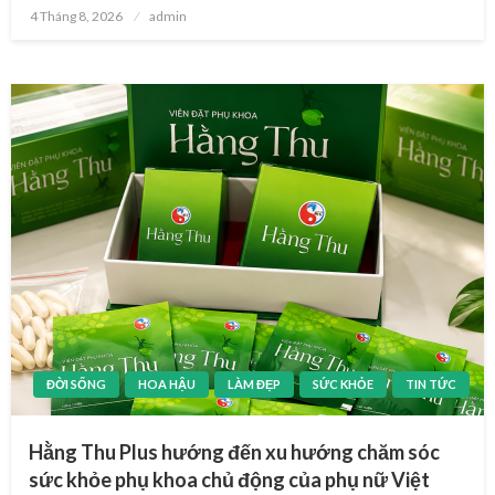
Posted
4 Tháng 8, 2026
admin
on
ĐỜI SỐNG
HOA HẬU
LÀM ĐẸP
SỨC KHỎE
TIN TỨC
Hằng Thu Plus hướng đến xu hướng chăm sóc
sức khỏe phụ khoa chủ động của phụ nữ Việt