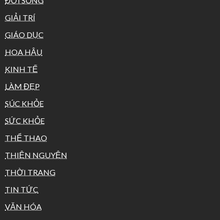
ĐỜI SỐNG
GIẢI TRÍ
GIÁO DỤC
HOA HẬU
KINH TẾ
LÀM ĐẸP
SÚC KHỎE
SỨC KHỎE
THỂ THAO
THIỆN NGUYỆN
THỜI TRANG
TIN TỨC
VĂN HÓA