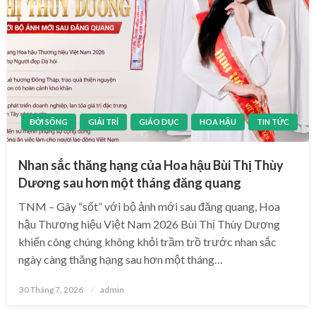
ĐỜI SỐNG
GIẢI TRÍ
GIÁO DỤC
HOA HẬU
TIN TỨC
Nhan sắc thăng hạng của Hoa hậu Bùi Thị Thùy
Dương sau hơn một tháng đăng quang
TNM – Gây “sốt” với bộ ảnh mới sau đăng quang, Hoa
hậu Thương hiệu Việt Nam 2026 Bùi Thị Thùy Dương
khiến công chúng không khỏi trầm trồ trước nhan sắc
ngày càng thăng hạng sau hơn một tháng…
Posted
30 Tháng 7, 2026
admin
on