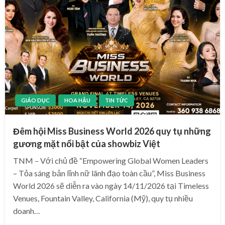
GIÁO DỤC
HOA HẬU
TIN TỨC
Đêm hội Miss Business World 2026 quy tụ những
gương mặt nổi bật của showbiz Việt
TNM – Với chủ đề “Empowering Global Women Leaders
– Tỏa sáng bản lĩnh nữ lãnh đạo toàn cầu”, Miss Business
World 2026 sẽ diễn ra vào ngày 14/11/2026 tại Timeless
Venues, Fountain Valley, California (Mỹ), quy tụ nhiều
doanh…