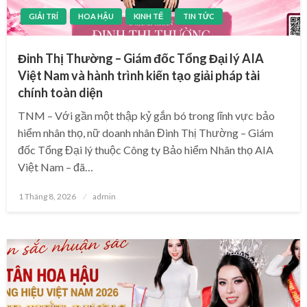
GIẢI TRÍ
HOA HẬU
KINH TẾ
TIN TỨC
Đinh Thị Thường – Giám đốc Tổng Đại lý AIA
Việt Nam và hành trình kiến tạo giải pháp tài
chính toàn diện
TNM – Với gần một thập kỷ gắn bó trong lĩnh vực bảo
hiểm nhân thọ, nữ doanh nhân Đinh Thị Thường – Giám
đốc Tổng Đại lý thuộc Công ty Bảo hiểm Nhân thọ AIA
Việt Nam – đã…
Posted
1 Tháng 8, 2026
admin
on