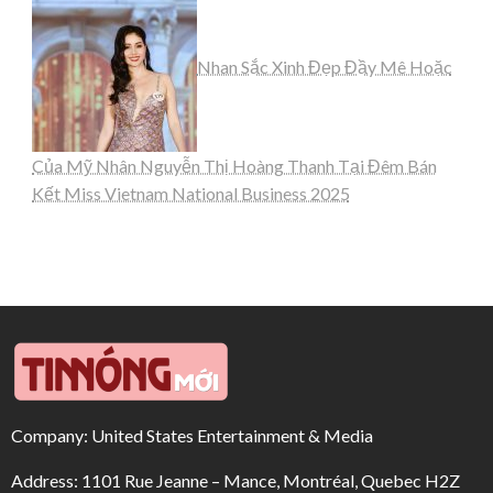
Nhan Sắc Xinh Đẹp Đầy Mê Hoặc
Của Mỹ Nhân Nguyễn Thị Hoàng Thanh Tại Đêm Bán
Kết Miss Vietnam National Business 2025
Company: United States Entertainment & Media
Address: 1101 Rue Jeanne – Mance, Montréal, Quebec H2Z