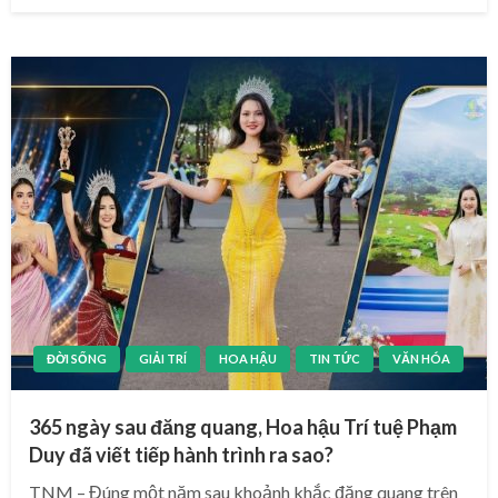
on
ĐỜI SỐNG
GIẢI TRÍ
HOA HẬU
TIN TỨC
VĂN HÓA
365 ngày sau đăng quang, Hoa hậu Trí tuệ Phạm
Duy đã viết tiếp hành trình ra sao?
TNM – Đúng một năm sau khoảnh khắc đăng quang trên