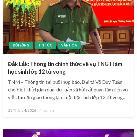
ĐỜI SỐNG
TIN TỨC
VĂN HÓA
Đắk Lắk: Thông tin chính thức về vụ TNGT làm
học sinh lớp 12 tử vong
TNM – Thông tin tại buổi họp báo, Đại tá Võ Duy Tuấn
cho biết, thời gian qua, dư luận xã hội rất quan tâm đến vụ
việc tai nạn giao thông làm một học sinh lớp 12 tử vong…
Posted
23 Tháng 4, 2026
admin
on