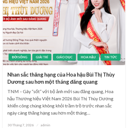
ĐỜI SỐNG
GIẢI TRÍ
GIÁO DỤC
HOA HẬU
TIN TỨC
Nhan sắc thăng hạng của Hoa hậu Bùi Thị Thùy
Dương sau hơn một tháng đăng quang
TNM – Gây “sốt” với bộ ảnh mới sau đăng quang, Hoa
hậu Thương hiệu Việt Nam 2026 Bùi Thị Thùy Dương
khiến công chúng không khỏi trầm trồ trước nhan sắc
ngày càng thăng hạng sau hơn một tháng…
Posted
30 Tháng 7, 2026
admin