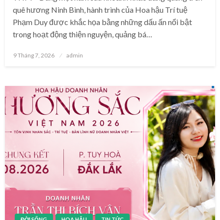
quê hương Ninh Bình, hành trình của Hoa hậu Trí tuệ
Phạm Duy được khắc họa bằng những dấu ấn nổi bật
trong hoạt động thiện nguyện, quảng bá…
Posted
9 Tháng 7, 2026
admin
on
ĐỜI SỐNG
HOA HẬU
TIN TỨC