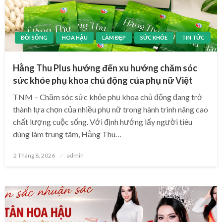
ĐỜI SỐNG
HOA HẬU
LÀM ĐẸP
SỨC KHỎE
TIN TỨC
Hằng Thu Plus hướng đến xu hướng chăm sóc
sức khỏe phụ khoa chủ động của phụ nữ Việt
TNM – Chăm sóc sức khỏe phụ khoa chủ động đang trở
thành lựa chọn của nhiều phụ nữ trong hành trình nâng cao
chất lượng cuộc sống. Với định hướng lấy người tiêu
dùng làm trung tâm, Hằng Thu…
Posted
2 Tháng 8, 2026
admin
on