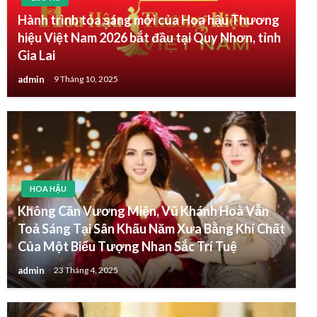
Hành trình tỏa sáng mới của Hoa hậu Thương
hiệu Việt Nam 2026 bắt đầu tại Quy Nhơn, tỉnh
Gia Lai
admin
9 Tháng 10, 2025
HOA HẬU
Không Cần Vương Miện, Vũ Khánh Hoà Vẫn
Toả Sáng Tại Sân Khấu Năm Xưa Bằng Khí Chất
Của Một Biểu Tượng Nhan Sắc Trí Tuệ
admin
23 Tháng 4, 2025