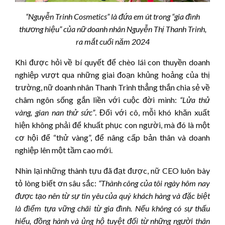
“Nguyễn Trinh Cosmetics” là đứa em út trong “gia đình
thương hiệu” của nữ doanh nhân Nguyễn Thị Thanh Trinh,
ra mắt cuối năm 2024
Khi được hỏi về bí quyết để chèo lái con thuyền doanh
nghiệp vượt qua những giai đoạn khủng hoảng của thị
trường, nữ doanh nhân Thanh Trinh thẳng thắn chia sẻ về
châm ngôn sống gắn liền với cuộc đời mình:
“Lửa thử
vàng, gian nan thử sức”
. Đối với cô, mỗi khó khăn xuất
hiện không phải để khuất phục con người, mà đó là một
cơ hội để “thử vàng”, để nâng cấp bản thân và doanh
nghiệp lên một tầm cao mới.
Nhìn lại những thành tựu đã đạt được, nữ CEO luôn bày
tỏ lòng biết ơn sâu sắc:
“Thành công của tôi ngày hôm nay
được tạo nên từ sự tin yêu của quý khách hàng và đặc biệt
là điểm tựa vững chãi từ gia đình. Nếu không có sự thấu
hiểu, đồng hành và ủng hộ tuyệt đối từ những người thân