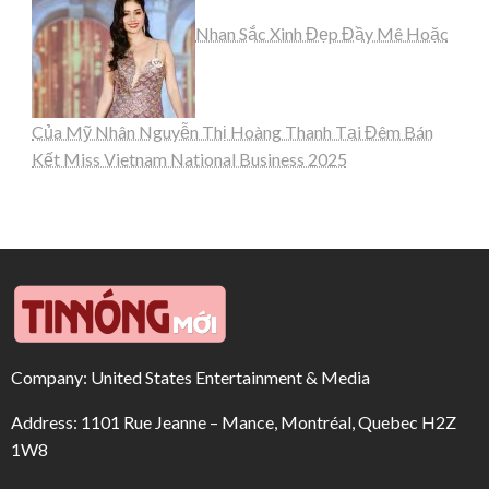
Nhan Sắc Xinh Đẹp Đầy Mê Hoặc
Của Mỹ Nhân Nguyễn Thị Hoàng Thanh Tại Đêm Bán
Kết Miss Vietnam National Business 2025
Company: United States Entertainment & Media
Address: 1101 Rue Jeanne – Mance, Montréal, Quebec H2Z
1W8