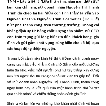
TNM – Lấy triết lý “Lửa thử vàng, gian nan thử sức”
làm kim chỉ nam, nữ doanh nhân Nguyễn Thị Thanh
Trinh đã chèo lái hai “đứa con tinh thần” là Yến Sào
Nguyên Phát và Nguyễn Trinh Cosmetics (TP. Huế)
bứt phá thành công trên thương trường. Không chỉ
khẳng định uy tín bằng chất lượng sản phẩm, nữ CEO
còn trân trọng gửi lòng biết ơn đến khách hàng, gia
đình và gửi gắm khát vọng cống hiến cho xã hội qua
các hoạt động thiện nguyện.
Trong bối cảnh nền kinh tế thị trường cạnh tranh ngày
càng gay gắt, việc khẳng định chỗ đứng của một thương
hiệu đã khó, việc một người phụ nữ tay trắng xây dựng
nên “cơ ngơi” đôi lại càng đòi hỏi sự kiên trì gấp bội. Đối
với nữ doanh nhân Nguyễn Thị Thanh Trinh, thành công
ngày hôm nay là kết quả của một hành trình dài “vượt
qua chính mình” và chiến thắng hoàn cảnh gia đình.
Sinh ra và lớn lên với những khó khăn nhất định về hoàn