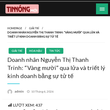
Skip
to
content
Nơi cung cấp thông tin mới nhất
Tin Nóng Mới
HOMEPAGE
GIẢI TRÍ
DOANH NHÂN NGUYỄN THỊ THANH TRINH: “VÀNG MƯỜI” QUA LỬA VÀ
TRIẾT LÝ KINH DOANH BẰNG SỰ TỬ TẾ
GIẢI TRÍ
HOA HẬU
TIN TỨC
Doanh nhân Nguyễn Thị Thanh
Trinh: “Vàng mười” qua lửa và triết lý
kinh doanh bằng sự tử tế
Posted
admin
10 Tháng 6, 2026
on
LƯỢT XEM:
437