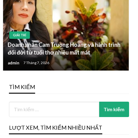
GIẢI TRÍ
Doanh nhân Cam Truong Hoang và hành trình
đổi đời từ tuổi thơ nhiều mất mát
admin
7 Tháng 7, 2026
TÌM KIẾM
LƯỢT XEM, TÌM KIẾM NHIỀU NHẤT