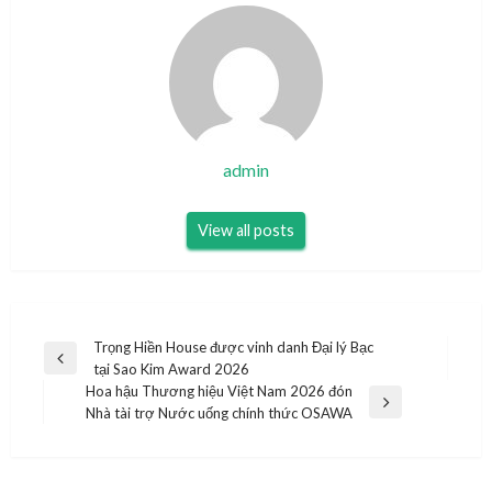
admin
View all posts
Điều
Trọng Hiền House được vinh danh Đại lý Bạc
Previous
tại Sao Kim Award 2026
hướng
Post
Hoa hậu Thương hiệu Việt Nam 2026 đón
bài
Next
Nhà tài trợ Nước uống chính thức OSAWA
Post
viết