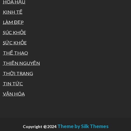
HOA HẬU
KINH TẾ
LÀM ĐẸP
SÚC KHỎE
SỨC KHỎE
THỂ THAO
THIỆN NGUYỆN
THỜI TRANG
TIN TỨC
VĂN HÓA
Theme by Silk Themes
Copyright @2024