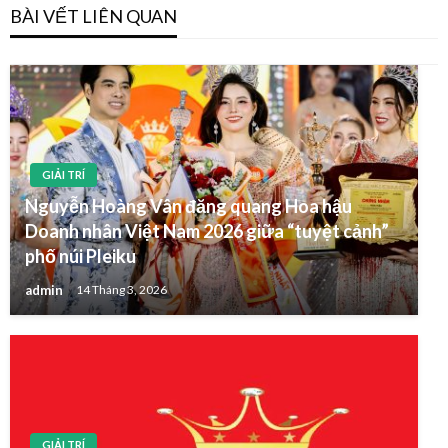
BÀI VẾT LIÊN QUAN
GIẢI TRÍ
Nguyễn Hoàng Vân đăng quang Hoa hậu
Doanh nhân Việt Nam 2026 giữa “tuyệt cảnh”
phố núi Pleiku
admin
14 Tháng 3, 2026
GIẢI TRÍ