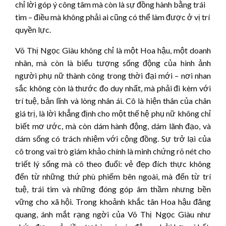
chỉ lời góp ý công tâm mà còn là sự đồng hành bằng trái
tim – điều mà không phải ai cũng có thể làm được ở vị trí
quyền lực.
Võ Thị Ngọc Giàu không chỉ là một Hoa hậu, một doanh
nhân, mà còn là biểu tượng sống động của hình ảnh
người phụ nữ thành công trong thời đại mới – nơi nhan
sắc không còn là thước đo duy nhất, mà phải đi kèm với
trí tuệ, bản lĩnh và lòng nhân ái. Cô là hiện thân của chân
giá trị, là lời khẳng định cho một thế hệ phụ nữ không chỉ
biết mơ ước, mà còn dám hành động, dám lãnh đạo, và
dám sống có trách nhiệm với cộng đồng. Sự trở lại của
cô trong vai trò giám khảo chính là minh chứng rõ nét cho
triết lý sống mà cô theo đuổi: vẻ đẹp đích thực không
đến từ những thứ phù phiếm bên ngoài, mà đến từ trí
tuệ, trái tim và những đóng góp âm thầm nhưng bền
vững cho xã hội. Trong khoảnh khắc tân Hoa hậu đăng
quang, ánh mắt rạng ngời của Võ Thị Ngọc Giàu như