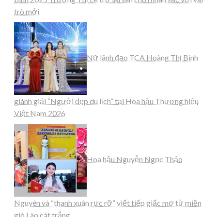
trò mới
Nữ lãnh đạo TCA Hoàng Thị Bình
giành giải “Người đẹp du lịch” tại Hoa hậu Thương hiệu
Việt Nam 2026
Hoa hậu Nguyễn Ngọc Thảo
Nguyên và “thanh xuân rực rỡ” viết tiếp giấc mơ từ miền
gió Lào cát trắng