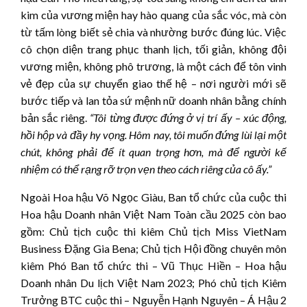
kim của vương miện hay hào quang của sắc vóc, mà còn
từ tấm lòng biết sẻ chia và nhường bước đúng lúc. Việc
cô chọn diện trang phục thanh lịch, tối giản, không đội
vương miện, không phô trương, là một cách để tôn vinh
vẻ đẹp của sự chuyển giao thế hệ – nơi người mới sẽ
bước tiếp và lan tỏa sứ mệnh nữ doanh nhân bằng chính
bản sắc riêng.
“Tôi từng được đứng ở vị trí ấy – xúc động,
hồi hộp và đầy hy vọng. Hôm nay, tôi muốn đứng lùi lại một
chút, không phải để ít quan trọng hơn, mà để người kế
nhiệm có thể rạng rỡ trọn vẹn theo cách riêng của cô ấy.”
Ngoài Hoa hậu Võ Ngọc Giàu, Ban tổ chức của cuộc thi
Hoa hậu Doanh nhân Việt Nam Toàn cầu 2025 còn bao
gồm: Chủ tịch cuộc thi kiêm Chủ tịch Miss VietNam
Business Đặng Gia Bena; Chủ tịch Hội đồng chuyên môn
kiêm Phó Ban tổ chức thi – Vũ Thục Hiền – Hoa hậu
Doanh nhân Du lịch Việt Nam 2023;
Phó chủ tịch Kiêm
Trưởng BTC cuộc thi – Nguyễn Hạnh Nguyên – Á Hậu 2