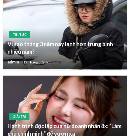
TIN TỨC
Vì sao tháng 3 năm nay lạnh hơn trung bình
nhiều năm?
admin
12 Tháng 3, 2025
GIẢI TRÍ
Hành trình độc lập của nữ doanh nhân 8x: “Làm
chủ chính mình” để vươn xa