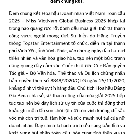
đêm chung kết.
Đêm chung kết Hoa hậu Doanh nhân Việt Nam Toàn cầu
2025 – Miss VietNam Global Business 2025 khép lại
trong hào quang rực rỡ, đánh dấu mùa giải thứ tư thành
công vượt ngoài mong đợi. Sự kiện do Hãng Truyền
thông Topstar Entertainment tổ chức, diễn ra tại thành
phố Vĩnh Yên, tỉnh Vĩnh Phúc, vào những ngày đầu hạ, nơi
thiên nhiên và văn hóa giao hòa, tạo nên một bức tranh
đăng quang đầy cảm xúc. Cuộc thi được Cục Bản quyền
Tác giả – Bộ Văn hóa, Thể thao và Du lịch chứng nhận
bản quyền theo số 8848/2020/QTG ngày 25/11/2020,
khẳng định vị thế uy tín hàng đầu. Chủ tịch Hoa hậu Đặng
Gia Bena chia sẻ, sự thành công của mùa giải 2025 tiếp
tục tạo nên bề dày lịch sử uy tín của cuộc thi đồng thời
khắc ghi một dấu son chói lọi, nơi tôn vinh không chỉ sắc
vóc mà còn trí tuệ, tâm hồn và sức mạnh nội tại của nữ
doanh nhân. Đây chính là hành trình tỏa sáng bản lĩnh và
khát vọng hội nhập toàn cầu, hòa cùng tinh thần vươn