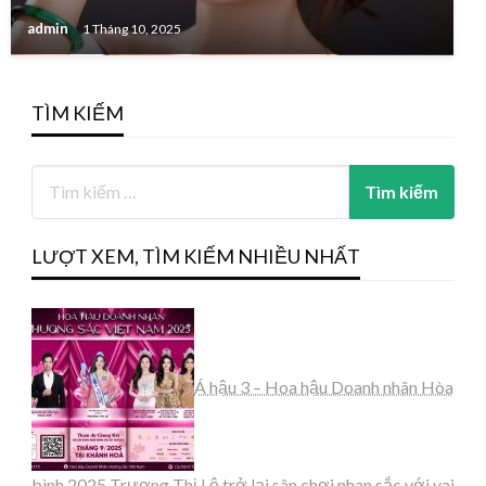
admin
1 Tháng 10, 2025
TÌM KIẾM
LƯỢT XEM, TÌM KIẾM NHIỀU NHẤT
Á hậu 3 – Hoa hậu Doanh nhân Hòa
bình 2025 Trương Thị Lệ trở lại sân chơi nhan sắc với vai