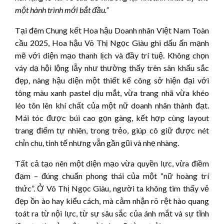
một hành trình mới bắt đầu.”
Tại đêm Chung kết Hoa hậu Doanh nhân Việt Nam Toàn
cầu 2025, Hoa hậu Võ Thị Ngọc Giàu ghi dấu ấn mạnh
mẽ với diện mạo thanh lịch và đầy trí tuệ. Không chọn
váy dạ hội lộng lẫy như thường thấy trên sân khấu sắc
đẹp, nàng hậu diện một thiết kế công sở hiện đại với
tông màu xanh pastel dịu mắt, vừa trang nhã vừa khéo
léo tôn lên khí chất của một nữ doanh nhân thành đạt.
Mái tóc được búi cao gọn gàng, kết hợp cùng layout
trang điểm tự nhiên, trong trẻo, giúp cô giữ được nét
chỉn chu, tinh tế nhưng vẫn gần gũi và nhẹ nhàng.
Tất cả tạo nên một diện mạo vừa quyền lực, vừa điềm
đạm – đúng chuẩn phong thái của một “nữ hoàng trí
thức”. Ở Võ Thị Ngọc Giàu, người ta không tìm thấy vẻ
đẹp ồn ào hay kiểu cách, mà cảm nhận rõ rệt hào quang
toát ra từ nội lực, từ sự sâu sắc của ánh mắt và sự tĩnh