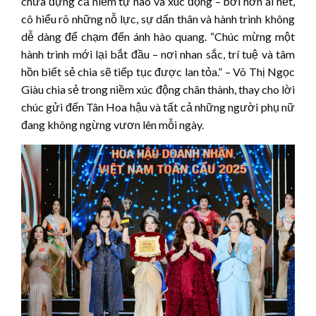
chứa đựng cả niềm tự hào và xúc động – bởi hơn ai hết,
cô hiểu rõ những nỗ lực, sự dấn thân và hành trình không
dễ dàng để chạm đến ánh hào quang. “Chúc mừng một
hành trình mới lại bắt đầu – nơi nhan sắc, trí tuệ và tâm
hồn biết sẻ chia sẽ tiếp tục được lan tỏa.” – Võ Thị Ngọc
Giàu chia sẻ trong niềm xúc động chân thành, thay cho lời
chúc gửi đến Tân Hoa hậu và tất cả những người phụ nữ
đang không ngừng vươn lên mỗi ngày.