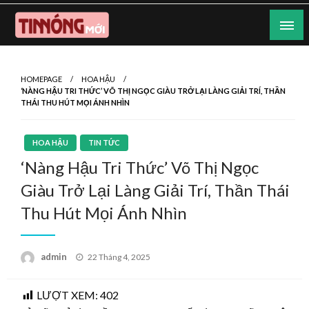
Skip
to
content
Nơi cung cấp thông tin mới nhất
Tin Nóng Mới
HOMEPAGE
HOA HẬU
‘NÀNG HẬU TRI THỨC’ VÕ THỊ NGỌC GIÀU TRỞ LẠI LÀNG GIẢI TRÍ, THẦN
THÁI THU HÚT MỌI ÁNH NHÌN
HOA HẬU
TIN TỨC
‘Nàng Hậu Tri Thức’ Võ Thị Ngọc
Giàu Trở Lại Làng Giải Trí, Thần Thái
Thu Hút Mọi Ánh Nhìn
Posted
admin
22 Tháng 4, 2025
on
LƯỢT XEM:
402