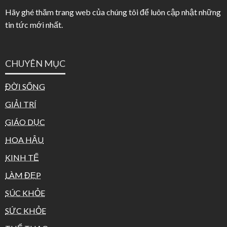
Hãy ghé thăm trang web của chúng tôi để luôn cập nhật những
tin tức mới nhất.
CHUYÊN MỤC
ĐỜI SỐNG
GIẢI TRÍ
GIÁO DỤC
HOA HẬU
KINH TẾ
LÀM ĐẸP
SÚC KHỎE
SỨC KHỎE