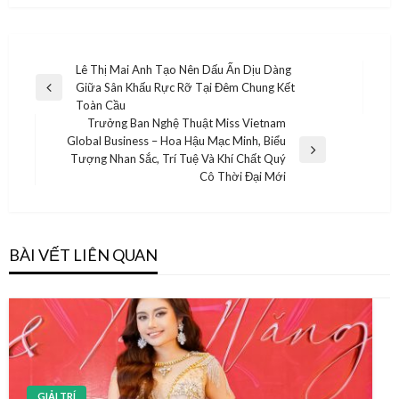
Điều
Lê Thị Mai Anh Tạo Nên Dấu Ấn Dịu Dàng
Giữa Sân Khấu Rực Rỡ Tại Đêm Chung Kết
hướng
Previous
Toàn Cầu
Post
bài
Trưởng Ban Nghệ Thuật Miss Vietnam
Global Business – Hoa Hậu Mạc Minh, Biểu
viết
Next
Tượng Nhan Sắc, Trí Tuệ Và Khí Chất Quý
Post
Cô Thời Đại Mới
BÀI VẾT LIÊN QUAN
GIẢI TRÍ