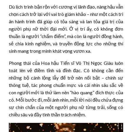
Dù lịch trình bận rộn với cương vị lãnh đạo, nàng hậu vẫn
chọn cách trở lại với vai trò giám khảo – như một cách tri
ân hành trình đã giúp cô tỏa sáng và lan tỏa giá trị của
người phụ nữ thời đại mới. Ở vị trí ấy, cô không đơn
thuần là người “chấm điểm”, mà còn là người đồng hành,
sẻ chia kinh nghiệm, và truyền động lực cho những thí
sinh mang trong mình khát vọng vươn xa.
Phong thái của Hoa hậu Tiến sĩ Võ Thị Ngọc Giàu luôn
toát lên vẻ điềm tĩnh và đĩnh đạc. Cô không cần đến
những bộ cánh lộng lẫy để trở nên nổi bật – chính sự
thông tuệ, tác phong chuẩn mực và cái nhìn sâu sắc về
con người mới là thứ làm nên “hào quang” đích thực của
cô. Mỗi bước đi, mỗi ánh nhìn, mỗi lời nói đều chứa đựng
sự chín chắn của một người phụ nữ từng trải, sống có
chiều sâu và đầy tinh thần trách nhiệm.