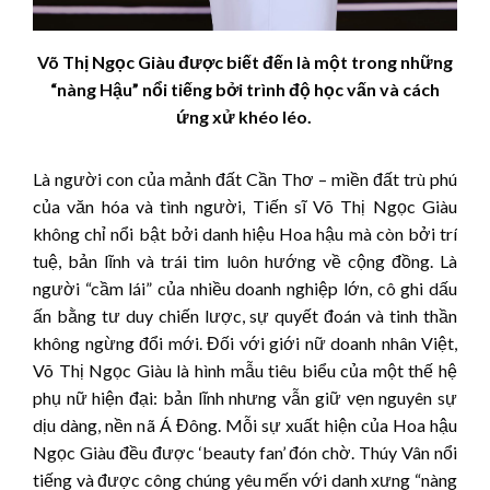
Võ Thị Ngọc Giàu
được biết đến là một trong những
“nàng Hậu” nổi tiếng bởi trình độ học vấn và cách
ứng xử khéo léo.
Là người con của mảnh đất Cần Thơ – miền đất trù phú
của văn hóa và tình người, Tiến sĩ Võ Thị Ngọc Giàu
không chỉ nổi bật bởi danh hiệu Hoa hậu mà còn bởi trí
tuệ, bản lĩnh và trái tim luôn hướng về cộng đồng. Là
người “cầm lái” của nhiều doanh nghiệp lớn, cô ghi dấu
ấn bằng tư duy chiến lược, sự quyết đoán và tinh thần
không ngừng đổi mới. Đối với giới nữ doanh nhân Việt,
Võ Thị Ngọc Giàu là hình mẫu tiêu biểu của một thế hệ
phụ nữ hiện đại: bản lĩnh nhưng vẫn giữ vẹn nguyên sự
dịu dàng, nền nã Á Đông. Mỗi sự xuất hiện của Hoa hậu
Ngọc Giàu đều được ‘beauty fan’ đón chờ. Thúy Vân nổi
tiếng và được công chúng yêu mến với danh xưng “nàng