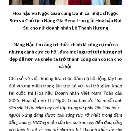
Hoa hậu Võ Ngọc Giàu cùng Danh ca, nhạc sĩ Ngọc
Sơn và Chủ tịch Đặng Gia Bena trao giải Hoa hậu Đại
Sứ cho nữ doanh nhân Lê Thanh Hương
Nàng Hậu tin rằng tri thức chính là công cụ mở ra
những cánh cửa cơ hội, đưa mọi người tới những nơi
đẹp đẽ hơn và khiến ta trở thành công dân có ích cho
xã hội.
Chia sẻ về việc không lựa chọn đầm dạ hội lộng lẫy hay
đội vương miện trong lần trở lại với vai trò giám khảo
tại cuộc thi Hoa hậu Doanh nhân Việt Nam Toàn cầu
2025, Hoa hậu Võ Thị Ngọc Giàu bày tỏ:
“Tôi muốn ánh
đèn sân khấu hôm nay chỉ tập trung về phía Tân Hoa hậu –
người xứng đáng được toả sáng rực rỡ nhất trong đêm
đăng quang. Vương miện của tôi, dù trân quý đến đâu, cũng
nên lặng lẽ lui về sau để nhường lại khoảnh khắc ấy cho