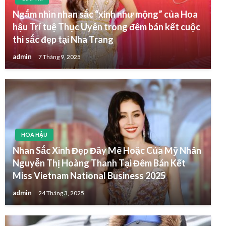
Ngắm nhìn nhan sắc “xinh như mộng” của Hoa
hậu Trí tuệ Thục Uyên trong đêm bán kết cuộc
thi sắc đẹp tại Nha Trang
admin
7 Tháng 9, 2025
HOA HẬU
Nhan Sắc Xinh Đẹp Đầy Mê Hoặc Của Mỹ Nhân
Nguyễn Thị Hoàng Thanh Tại Đêm Bán Kết
Miss Vietnam National Business 2025
admin
24 Tháng 3, 2025