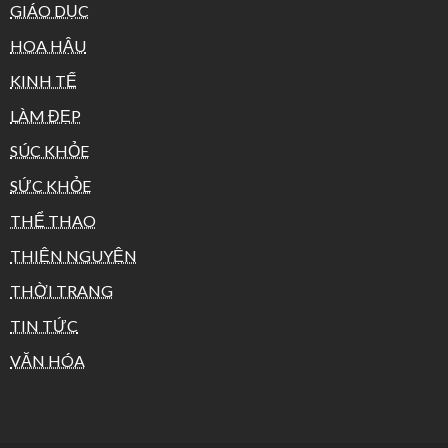
GIÁO DỤC
HOA HẬU
KINH TẾ
LÀM ĐẸP
SÚC KHỎE
SỨC KHỎE
THỂ THAO
THIỆN NGUYỆN
THỜI TRANG
TIN TỨC
VĂN HÓA