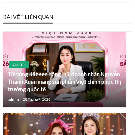
BÀI VẾT LIÊN QUAN
GIẢI TRÍ
Từ vùng đất sen hồng, nữ doanh nhân Nguyễn
Thanh Xuân mang sản phẩm Việt chinh phục thị
trường quốc tế
admin
28 Tháng 7, 2026