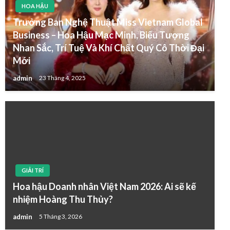
HOA HẬU
Trưởng Ban Nghệ Thuật Miss Vietnam Global
Business – Hoa Hậu Mạc Minh, Biểu Tượng
Nhan Sắc, Trí Tuệ Và Khí Chất Quý Cô Thời Đại
Mới
admin
23 Tháng 4, 2025
GIẢI TRÍ
Hoa hậu Doanh nhân Việt Nam 2026: Ai sẽ kế
nhiệm Hoàng Thu Thủy?
admin
5 Tháng 3, 2026