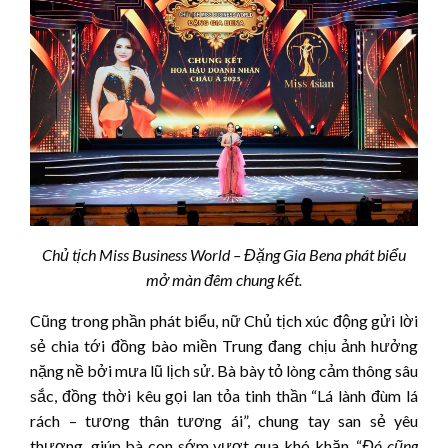
Chủ tịch Miss Business World – Đặng Gia Bena phát biểu
mở màn đêm chung kết.
Cũng trong phần phát biểu, nữ Chủ tịch xúc động gửi lời
sẻ chia tới đồng bào miền Trung đang chịu ảnh hưởng
nặng nề bởi mưa lũ lịch sử. Bà bày tỏ lòng cảm thông sâu
sắc, đồng thời kêu gọi lan tỏa tinh thần “Lá lành đùm lá
rách – tương thân tương ái”, chung tay san sẻ yêu
thương, giúp bà con sớm vượt qua khó khăn. “
Đó cũng