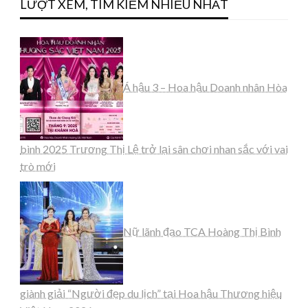
LƯỢT XEM, TÌM KIẾM NHIỀU NHẤT
Á hậu 3 – Hoa hậu Doanh nhân Hòa
bình 2025 Trương Thị Lệ trở lại sân chơi nhan sắc với vai
trò mới
Nữ lãnh đạo TCA Hoàng Thị Bình
giành giải “Người đẹp du lịch” tại Hoa hậu Thương hiệu