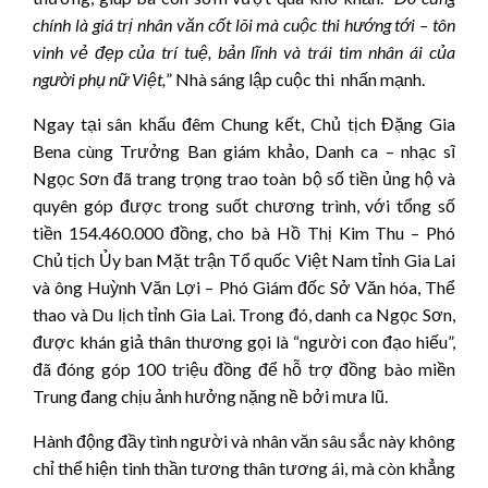
chính là giá trị nhân văn cốt lõi mà cuộc thi hướng tới – tôn
vinh vẻ đẹp của trí tuệ, bản lĩnh và trái tim nhân ái của
người phụ nữ Việt,
” Nhà sáng lập cuộc thi nhấn mạnh.
Ngay tại sân khấu đêm Chung kết, Chủ tịch Đặng Gia
Bena cùng Trưởng Ban giám khảo, Danh ca – nhạc sĩ
Ngọc Sơn đã trang trọng trao toàn bộ số tiền ủng hộ và
quyên góp được trong suốt chương trình, với tổng số
tiền 154.460.000 đồng, cho bà Hồ Thị Kim Thu – Phó
Chủ tịch Ủy ban Mặt trận Tổ quốc Việt Nam tỉnh Gia Lai
và ông Huỳnh Văn Lợi – Phó Giám đốc Sở Văn hóa, Thể
thao và Du lịch tỉnh Gia Lai. Trong đó, danh ca Ngọc Sơn,
được khán giả thân thương gọi là “người con đạo hiếu”,
đã đóng góp 100 triệu đồng để hỗ trợ đồng bào miền
Trung đang chịu ảnh hưởng nặng nề bởi mưa lũ.
Hành động đầy tình người và nhân văn sâu sắc này không
chỉ thể hiện tinh thần tương thân tương ái, mà còn khẳng