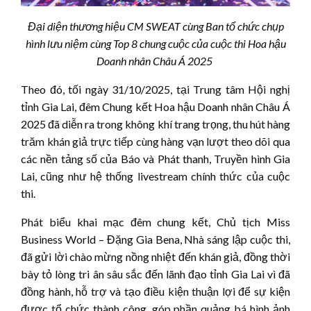
Đại diện thương hiệu CM SWEAT cùng Ban tổ chức chụp
hình lưu niệm cùng Top 8 chung cuộc của cuộc thi Hoa hậu
Doanh nhân
Châu Á
2025
Theo đó, tối ngày 31/10/2025, tại Trung tâm Hội nghị
tỉnh Gia Lai, đêm Chung kết Hoa hậu Doanh nhân Châu Á
2025 đã diễn ra trong không khí trang trọng, thu hút hàng
trăm khán giả trực tiếp cùng hàng vạn lượt theo dõi qua
các nền tảng số của Báo và Phát thanh, Truyền hình Gia
Lai, cũng như hệ thống livestream chính thức của cuộc
thi.
Phát biểu khai mạc đêm chung kết, Chủ tịch Miss
Business World – Đặng Gia Bena, Nhà sáng lập cuộc thi,
đã gửi lời chào mừng nồng nhiệt đến khán giả, đồng thời
bày tỏ lòng tri ân sâu sắc đến lãnh đạo tỉnh Gia Lai vì đã
đồng hành, hỗ trợ và tạo điều kiện thuận lợi để sự kiện
được tổ chức thành công, góp phần quảng bá hình ảnh