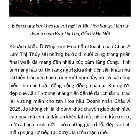
Đêm chung kết khép lại với ngôi vị Tân Hoa hậu gọi tên nữ
doanh nhân Ban Thị Thu, đến từ Hà Nội
Khoảnh khắc Đương kim Hoa hậu Doanh nhân Châu Á
Lâm Thị Thủy sải những bước đi cuối cùng trong phần
final walk đã mang đến nhiều xúc cảm lắng đọng. Hình
ảnh nàng hậu tự tin, rạng ngời giữa ánh đèn sân khấu như
tái hiện trọn vẹn hành trình một năm đầy nỗ lực và cống
hiến cho các hoạt động cộng đồng, nhân ái. Khi người
đẹp quê Cần Thơ nhẹ nhàng tiến đến lễ đài, chuẩn bị trao
lại vương miện cho tân Hoa hậu Doanh nhân Châu Á
2025, đó không chỉ là khoảnh khắc chuyển giao danh hiệu
cao quý, mà còn là dấu ấn khép lại một nhiệm kỳ rực rỡ,
mở ra hành trình mới – nơi những giá trị tốt đẹp và tinh
thần phụng sự tiếp tục được lan tỏa mạnh mẽ.