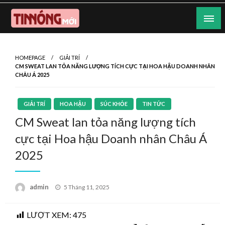
Skip
to
content
Nơi cung cấp thông tin mới nhất
Tin Nóng Mới
HOMEPAGE
GIẢI TRÍ
CM SWEAT LAN TỎA NĂNG LƯỢNG TÍCH CỰC TẠI HOA HẬU DOANH NHÂN
CHÂU Á 2025
GIẢI TRÍ
HOA HẬU
SÚC KHỎE
TIN TỨC
CM Sweat lan tỏa năng lượng tích
cực tại Hoa hậu Doanh nhân Châu Á
2025
Posted
admin
5 Tháng 11, 2025
on
LƯỢT XEM:
475