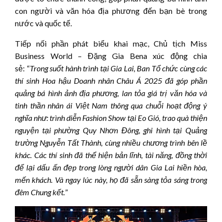
con người và văn hóa địa phương đến bạn bè trong
nước và quốc tế.
Tiếp nối phần phát biểu khai mạc, Chủ tịch Miss
Business World – Đặng Gia Bena xúc động chia
sẻ: “
Trong suốt hành trình tại Gia Lai, Ban Tổ chức cùng các
thí sinh Hoa hậu Doanh nhân Châu Á 2025 đã góp phần
quảng bá hình ảnh địa phương, lan tỏa giá trị văn hóa và
tinh thần nhân ái Việt Nam thông qua chuỗi hoạt động ý
nghĩa như: trình diễn Fashion Show tại Eo Gió, trao quà thiện
nguyện tại phường Quy Nhơn Đông, ghi hình tại Quảng
trường Nguyễn Tất Thành, cùng nhiều chương trình bên lề
khác. Các thí sinh đã thể hiện bản lĩnh, tài năng, đồng thời
để lại dấu ấn đẹp trong lòng người dân Gia Lai hiền hòa,
mến khách. Và ngay lúc này, họ đã sẵn sàng tỏa sáng trong
đêm Chung kết.
”