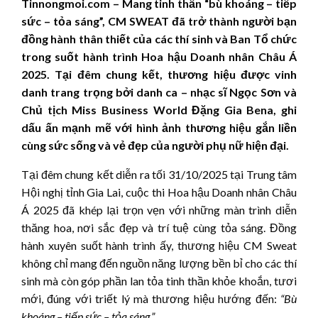
Tinnongmoi.com – Mang tinh thần “bù khoáng – tiếp
sức – tỏa sáng”, CM SWEAT đã trở thành người bạn
đồng hành thân thiết của các thí sinh và Ban Tổ chức
trong suốt hành trình Hoa hậu Doanh nhân Châu Á
2025. Tại đêm chung kết, thương hiệu được vinh
danh trang trọng bởi danh ca – nhạc sĩ Ngọc Sơn và
Chủ tịch Miss Business World Đặng Gia Bena, ghi
dấu ấn mạnh mẽ với hình ảnh thương hiệu gắn liền
cùng sức sống và vẻ đẹp của người phụ nữ hiện đại.
Tại đêm chung kết diễn ra tối 31/10/2025 tại Trung tâm
Hội nghị tỉnh Gia Lai, cuộc thi Hoa hậu Doanh nhân Châu
Á 2025 đã khép lại trọn vẹn với những màn trình diễn
thăng hoa, nơi sắc đẹp và trí tuệ cùng tỏa sáng. Đồng
hành xuyên suốt hành trình ấy, thương hiệu CM Sweat
không chỉ mang đến nguồn năng lượng bền bỉ cho các thí
sinh mà còn góp phần lan tỏa tinh thần khỏe khoắn, tươi
mới, đúng với triết lý mà thương hiệu hướng đến:
“Bù
khoáng – tiếp sức – tỏa sáng.”