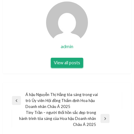
admin
View all posts
Điều
Á hậu Nguyễn Thị Hằng tỏa sáng trong vai
trò Ủy viên Hội đồng Thẩm định Hoa hậu
hướng
Previous
Doanh nhân Châu Á 2025
Post
bài
Tiny Trần – người thổi hồn sắc đẹp trong
hành trình tỏa sáng của Hoa hậu Doanh nhân
viết
Next
Châu Á 2025
Post