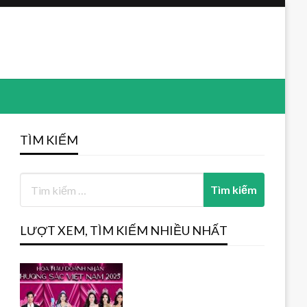
TÌM KIẾM
LƯỢT XEM, TÌM KIẾM NHIỀU NHẤT