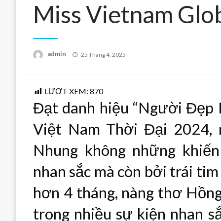
Miss Vietnam Glo
Posted
admin
25 Tháng 4, 2025
on
LƯỢT XEM:
870
Đạt danh hiệu “Người Đẹp N
Việt Nam Thời Đại 2024,
Nhung không những khiến
nhan sắc mà còn bởi trái ti
hơn 4 tháng, nàng thơ Hồng
trong nhiều sự kiện nhan sắ