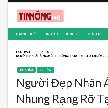
Skip
to
content
Nơi cung cấp thông tin mới nhất
Tin Nóng Mới
TRANG CHỦ
TIN TỨC
KINH TẾ
GIẢI TRÍ
HOMEPAGE
HOA HẬU
NGƯỜI ĐẸP NHÂN ÁI NGUYỄN THỊ HỒNG NHUNG RẠNG RỠ TẠI ĐÊM CHU
HOA HẬU
TIN TỨC
Người Đẹp Nhân Á
Nhung Rạng Rỡ T