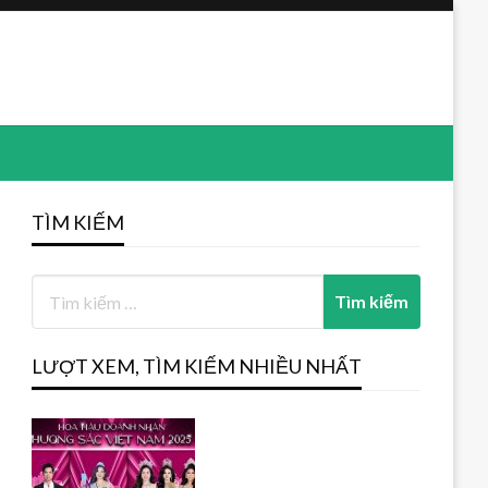
TÌM KIẾM
LƯỢT XEM, TÌM KIẾM NHIỀU NHẤT