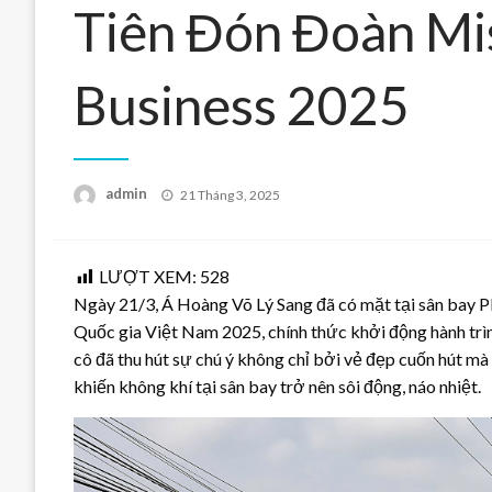
Tiên Đón Đoàn Mi
Business 2025
Posted
admin
21 Tháng 3, 2025
on
LƯỢT XEM:
528
Ngày 21/3, Á Hoàng Võ Lý Sang đã có mặt tại sân bay P
Quốc gia Việt Nam 2025, chính thức khởi động hành trìn
cô đã thu hút sự chú ý không chỉ bởi vẻ đẹp cuốn hút mà 
khiến không khí tại sân bay trở nên sôi động, náo nhiệt.