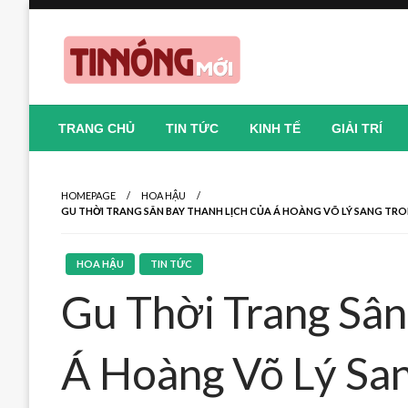
Skip
to
content
Nơi cung cấp thông tin mới nhất
Tin Nóng Mới
TRANG CHỦ
TIN TỨC
KINH TẾ
GIẢI TRÍ
HOMEPAGE
HOA HẬU
GU THỜI TRANG SÂN BAY THANH LỊCH CỦA Á HOÀNG VÕ LÝ SANG TRO
HOA HẬU
TIN TỨC
Gu Thời Trang Sân
Á Hoàng Võ Lý Sa