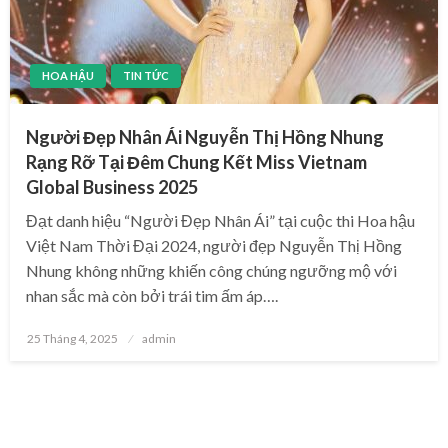
HOA HẬU
TIN TỨC
Người Đẹp Nhân Ái Nguyễn Thị Hồng Nhung
Rạng Rỡ Tại Đêm Chung Kết Miss Vietnam
Global Business 2025
Đạt danh hiệu “Người Đẹp Nhân Ái” tại cuộc thi Hoa hậu
Việt Nam Thời Đại 2024, người đẹp Nguyễn Thị Hồng
Nhung không những khiến công chúng ngưỡng mộ với
nhan sắc mà còn bởi trái tim ấm áp….
Posted
25 Tháng 4, 2025
admin
on