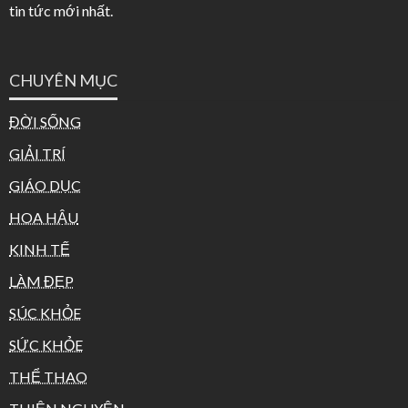
tin tức mới nhất.
CHUYÊN MỤC
ĐỜI SỐNG
GIẢI TRÍ
GIÁO DỤC
HOA HẬU
KINH TẾ
LÀM ĐẸP
SÚC KHỎE
SỨC KHỎE
THỂ THAO