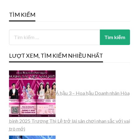
TÌM KIẾM
LƯỢT XEM, TÌM KIẾM NHIỀU NHẤT
Á hậu 3 – Hoa hậu Doanh nhân Hòa
bình 2025 Trương Thị Lệ trở lại sân chơi nhan sắc với vai
trò mới